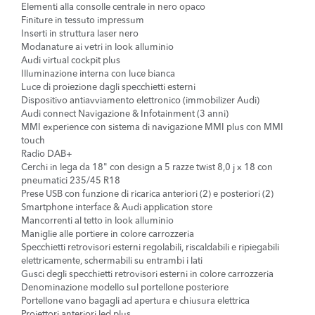
Elementi alla consolle centrale in nero opaco
Finiture in tessuto impressum
Inserti in struttura laser nero
Modanature ai vetri in look alluminio
Audi virtual cockpit plus
Illuminazione interna con luce bianca
Luce di proiezione dagli specchietti esterni
Dispositivo antiavviamento elettronico (immobilizer Audi)
Audi connect Navigazione & Infotainment (3 anni)
MMI experience con sistema di navigazione MMI plus con MMI
touch
Radio DAB+
Cerchi in lega da 18" con design a 5 razze twist 8,0 j x 18 con
pneumatici 235/45 R18
Prese USB con funzione di ricarica anteriori (2) e posteriori (2)
Smartphone interface & Audi application store
Mancorrenti al tetto in look alluminio
Maniglie alle portiere in colore carrozzeria
Specchietti retrovisori esterni regolabili, riscaldabili e ripiegabili
elettricamente, schermabili su entrambi i lati
Gusci degli specchietti retrovisori esterni in colore carrozzeria
Denominazione modello sul portellone posteriore
Portellone vano bagagli ad apertura e chiusura elettrica
Proiettori anteriori led plus