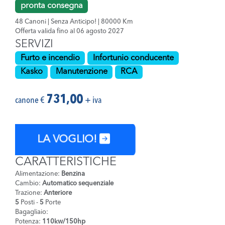
pronta consegna
48 Canoni | Senza Anticipo! | 80000 Km
Offerta valida fino al 06 agosto 2027
SERVIZI
Furto e incendio
Infortunio conducente
Kasko
Manutenzione
RCA
731,00
canone €
+ iva
LA VOGLIO!
CARATTERISTICHE
Alimentazione:
Benzina
Cambio:
Automatico sequenziale
Trazione:
Anteriore
5
Posti -
5
Porte
Bagagliaio:
Potenza:
110kw/150hp