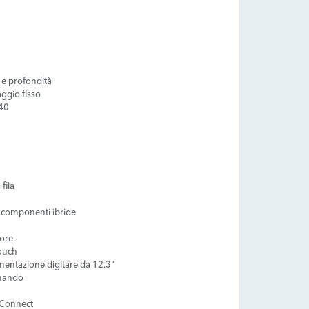
a e profondità
aggio fisso
/40
fila
 componenti ibride
iore
touch
mentazione digitare da 12.3"
omando
 Connect