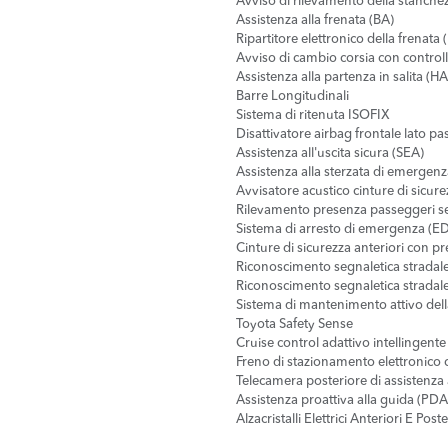
Avviso di rilevamento della stanche
Assistenza alla frenata (BA)
Ripartitore elettronico della frenata
Avviso di cambio corsia con control
Assistenza alla partenza in salita (H
Barre Longitudinali
Sistema di ritenuta ISOFIX
Disattivatore airbag frontale lato p
Assistenza all'uscita sicura (SEA)
Assistenza alla sterzata di emergenz
Avvisatore acustico cinture di sicure
Rilevamento presenza passeggeri se
Sistema di arresto di emergenza (E
Cinture di sicurezza anteriori con pr
Riconoscimento segnaletica stradal
Riconoscimento segnaletica stradale
Sistema di mantenimento attivo della
Toyota Safety Sense
Cruise control adattivo intellingente
Freno di stazionamento elettronic
Telecamera posteriore di assistenza
Assistenza proattiva alla guida (PDA
Alzacristalli Elettrici Anteriori E Poste