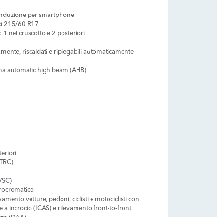
a induzione per smartphone
ci 215/60 R17
: 1 nel cruscotto e 2 posteriori
icamente, riscaldati e ripiegabili automaticamente
tema automatic high beam (AHB)
eriori
(TRC)
(VSC)
trocromatico
vamento vetture, pedoni, ciclisti e motociclisti con
e a incrocio (ICAS) e rilevamento front-to-front