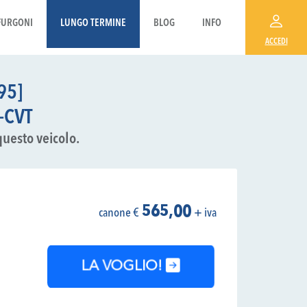
FURGONI
LUNGO TERMINE
BLOG
INFO
ACCEDI
95]
-CVT
questo veicolo.
565,00
canone €
+ iva
LA VOGLIO!