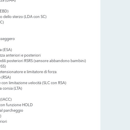
zza (DAA)
 (EBD)
lo dello sterzo (LDA con SC)
AC)
asseggero
a (ESA)
zza anteriori e posteriori
dili posteriori RSRS (sensore abbandono bambini)
DSS)
etensionatore e limitatore di forza
e (RSA)
 con limitazione velocità (SLC con RSA)
 corsia (LTA)
 (IACC)
o con funzione HOLD
 al parcheggio
)
riori