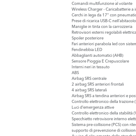
Comandi multifunzione al volante
Wireless Charger - Caricabatterie 
Cerchi in lega da 17" con pneumati
Prese di ricarica USB-C nell'abitacolo
Maniglie in tinta con la carrozzeria
Retrovisori esterni regolabili elettr
Spoiler posteriore
Fari anteriori parabola led con sis
Fendinebbia LED
Abbaglianti automatici (AHB)
Sensore Pioggia E Crepuscolare
Interni neri in tessuto
ABS
Airbag SRS centrale
2 airbag SRS anteriori frontali
4 airbag SRS laterali
Airbag SRS a tendina anteriori e post
Controllo elettronico della trazione 
Luci d'emergenza attive
Controllo elettronico della stabilità 
Specchietto retrovisore interno elet
Sistema pre-collisione (PCS) con rile
supporto di prevenzione di collision