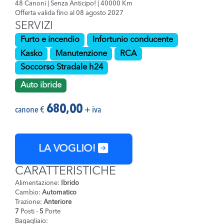
48 Canoni | Senza Anticipo! | 40000 Km
Offerta valida fino al 08 agosto 2027
SERVIZI
Furto e incendio
Infortunio conducente
Kasko
Manutenzione
RCA
Soccorso Stradale h24
Auto ibride
680,00
canone €
+ iva
LA VOGLIO!
CARATTERISTICHE
Alimentazione:
Ibrido
Cambio:
Automatico
Trazione:
Anteriore
7
Posti -
5
Porte
Bagagliaio: