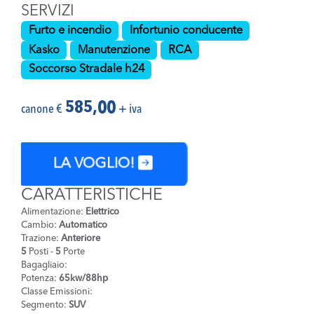
SERVIZI
Furto e incendio
Infortunio conducente
Kasko
Manutenzione
RCA
Soccorso Stradale h24
585,00
canone €
+ iva
LA VOGLIO!
CARATTERISTICHE
Alimentazione:
Elettrico
Cambio:
Automatico
Trazione:
Anteriore
5
Posti -
5
Porte
Bagagliaio:
Potenza:
65kw/88hp
Classe Emissioni:
Segmento:
SUV