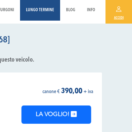
FURGONI
LUNGO TERMINE
BLOG
INFO
ACCEDI
68]
questo veicolo.
390,00
canone €
+ iva
LA VOGLIO!