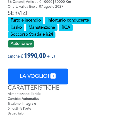
36 Canoni | Anticipo € 10000 | 30000 Km
Offerta valida fino al 07 agosto 2027
SERVIZI
Furto e incendio
Infortunio conducente
Kasko
Manutenzione
RCA
Soccorso Stradale h24
Auto ibride
1990,00
canone €
+ iva
LA VOGLIO!
CARATTERISTICHE
Alimentazione:
Ibrido
Cambio:
Automatico
Trazione:
Integrale
5
Posti -
5
Porte
Bagagliaio: