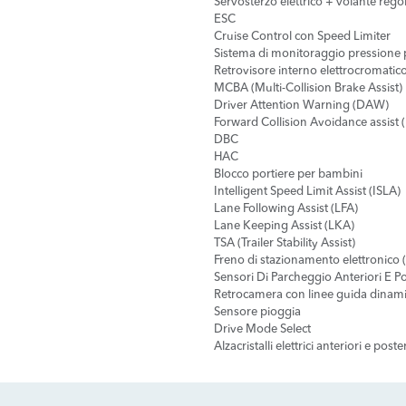
Servosterzo elettrico + volante regol
ESC
Cruise Control con Speed Limiter
Sistema di monitoraggio pressione 
Retrovisore interno elettrocromatic
MCBA (Multi-Collision Brake Assist)
Driver Attention Warning (DAW)
Forward Collision Avoidance assist (F
DBC
HAC
Blocco portiere per bambini
Intelligent Speed Limit Assist (ISLA)
Lane Following Assist (LFA)
Lane Keeping Assist (LKA)
TSA (Trailer Stability Assist)
Freno di stazionamento elettronico 
Sensori Di Parcheggio Anteriori E Po
Retrocamera con linee guida dinam
Sensore pioggia
Drive Mode Select
Alzacristalli elettrici anteriori e pos