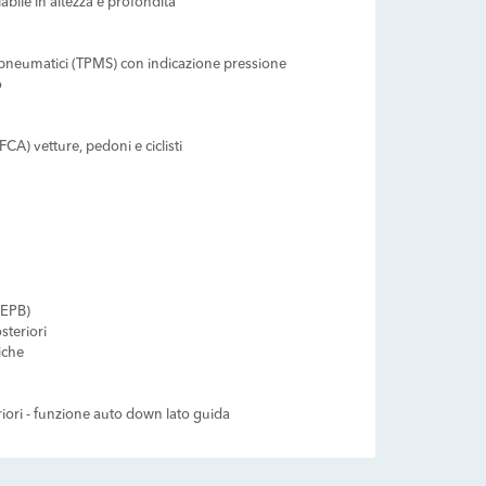
abile in altezza e profondità
pneumatici (TPMS) con indicazione pressione
o
CA) vetture, pedoni e ciclisti
(EPB)
steriori
iche
teriori - funzione auto down lato guida