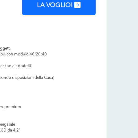
LA VOGLIO!
ggetti
onabili con modulo 40:20:40
-the-air gratuiti
condo disposizioni della Casa)
 tex premium
piegabile
y LCD da 4,2"