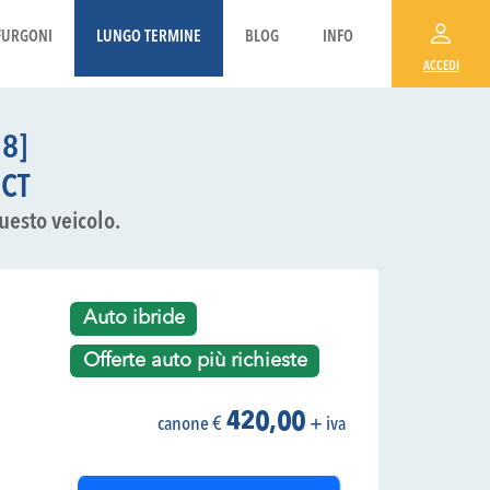
FURGONI
LUNGO TERMINE
BLOG
INFO
ACCEDI
8]
DCT
questo veicolo.
Auto ibride
Offerte auto più richieste
420,00
canone €
+ iva