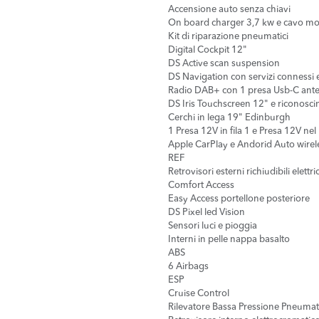
Accensione auto senza chiavi
On board charger 3,7 kw e cavo m
Kit di riparazione pneumatici
Digital Cockpit 12"
DS Active scan suspension
DS Navigation con servizi connessi
Radio DAB+ con 1 presa Usb-C ante
DS Iris Touchscreen 12" e riconosc
Cerchi in lega 19" Edinburgh
1 Presa 12V in fila 1 e Presa 12V nel
Apple CarPlay e Andorid Auto wirel
REF
Retrovisori esterni richiudibili elett
Comfort Access
Easy Access portellone posteriore
DS Pixel led Vision
Sensori luci e pioggia
Interni in pelle nappa basalto
ABS
6 Airbags
ESP
Cruise Control
Rilevatore Bassa Pressione Pneumati