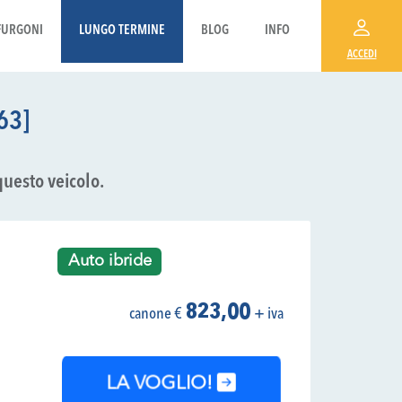
FURGONI
LUNGO TERMINE
BLOG
INFO
ACCEDI
63]
questo veicolo.
Auto ibride
823,00
canone €
+ iva
LA VOGLIO!