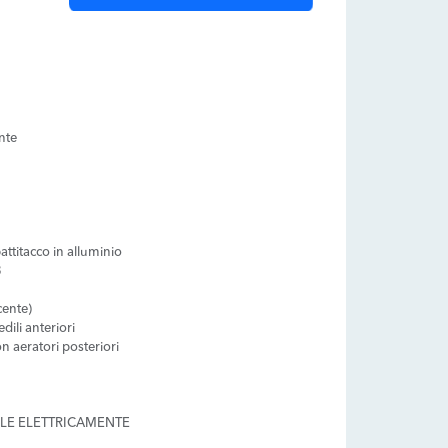
ente
attitacco in alluminio
3
cente)
ili anteriori
n aeratori posteriori
ILE ELETTRICAMENTE