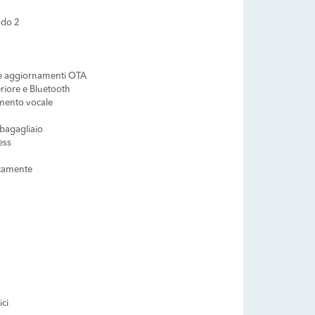
odo 2
 e aggiornamenti OTA
riore e Bluetooth
imento vocale
 bagagliaio
ess
ricamente
ci