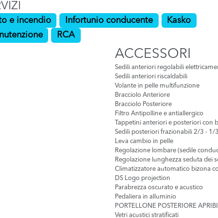
VIZI
to e incendio
Infortunio conducente
Kasko
nutenzione
RCA
ACCESSORI
Sedili anteriori regolabili elettricam
Sedili anteriori riscaldabili
Volante in pelle multifunzione
Bracciolo Anteriore
Bracciolo Posteriore
Filtro Antipolline e antiallergico
Tappetini anteriori e posteriori con b
Sedili posteriori frazionabili 2/3 - 1/
Leva cambio in pelle
Regolazione lombare (sedile condu
Regolazione lunghezza seduta dei sed
Climatizzatore automatico bizona co
DS Logo projection
Parabrezza oscurato e acustico
Pedaliera in alluminio
PORTELLONE POSTERIORE APRIB
Vetri acustici stratificati