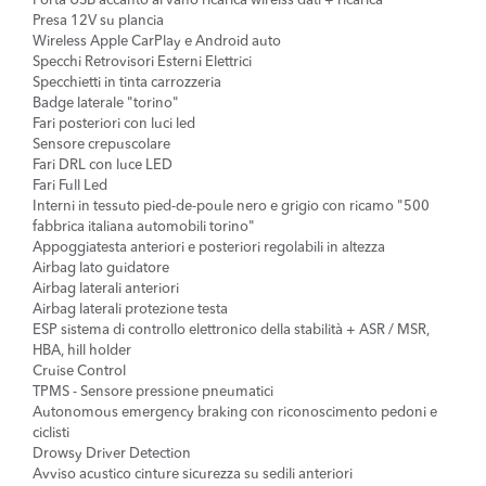
Porta USB accanto al vano ricarica wirelss dati + ricarica
Presa 12V su plancia
Wireless Apple CarPlay e Android auto
Specchi Retrovisori Esterni Elettrici
Specchietti in tinta carrozzeria
Badge laterale "torino"
Fari posteriori con luci led
Sensore crepuscolare
Fari DRL con luce LED
Fari Full Led
Interni in tessuto pied-de-poule nero e grigio con ricamo "500
fabbrica italiana automobili torino"
Appoggiatesta anteriori e posteriori regolabili in altezza
Airbag lato guidatore
Airbag laterali anteriori
Airbag laterali protezione testa
ESP sistema di controllo elettronico della stabilità + ASR / MSR,
HBA, hill holder
Cruise Control
TPMS - Sensore pressione pneumatici
Autonomous emergency braking con riconoscimento pedoni e
ciclisti
Drowsy Driver Detection
Avviso acustico cinture sicurezza su sedili anteriori