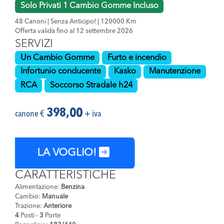
Solo Privati 1 Cambio Gomme Incluso
48 Canoni | Senza Anticipo! | 120000 Km
Offerta valida fino al 12 settembre 2026
SERVIZI
Un Cambio Gomme
Furto e incendio
Infortunio conducente
Kasko
Manutenzione
RCA
Soccorso Stradale h24
398,00
canone €
+ iva
LA VOGLIO!
CARATTERISTICHE
Alimentazione:
Benzina
Cambio:
Manuale
Trazione:
Anteriore
4
Posti -
3
Porte