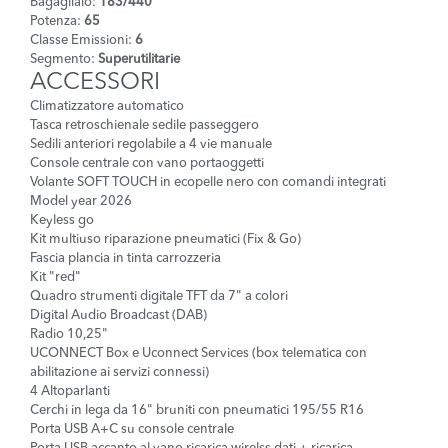
Bagagliaio:
183/440
Potenza:
65
Classe Emissioni:
6
Segmento:
Superutilitarie
ACCESSORI
Climatizzatore automatico
Tasca retroschienale sedile passeggero
Sedili anteriori regolabile a 4 vie manuale
Console centrale con vano portaoggetti
Volante SOFT TOUCH in ecopelle nero con comandi integrati
Model year 2026
Keyless go
Kit multiuso riparazione pneumatici (Fix & Go)
Fascia plancia in tinta carrozzeria
Kit "red"
Quadro strumenti digitale TFT da 7" a colori
Digital Audio Broadcast (DAB)
Radio 10,25"
UCONNECT Box e Uconnect Services (box telematica con
abilitazione ai servizi connessi)
4 Altoparlanti
Cerchi in lega da 16" bruniti con pneumatici 195/55 R16
Porta USB A+C su console centrale