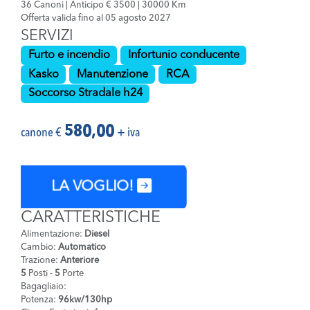
36 Canoni | Anticipo € 3500 | 30000 Km
Offerta valida fino al 05 agosto 2027
SERVIZI
Furto e incendio
Infortunio conducente
Kasko
Manutenzione
RCA
Soccorso Stradale h24
580,00
canone €
+ iva
LA VOGLIO!
CARATTERISTICHE
Alimentazione:
Diesel
Cambio:
Automatico
Trazione:
Anteriore
5
Posti -
5
Porte
Bagagliaio:
Potenza:
96kw/130hp