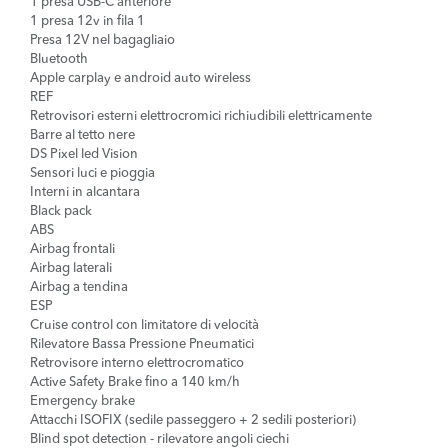
1 presa USB-C anteriore
1 presa 12v in fila 1
Presa 12V nel bagagliaio
Bluetooth
Apple carplay e android auto wireless
REF
Retrovisori esterni elettrocromici richiudibili elettricamente
Barre al tetto nere
DS Pixel led Vision
Sensori luci e pioggia
Interni in alcantara
Black pack
ABS
Airbag frontali
Airbag laterali
Airbag a tendina
ESP
Cruise control con limitatore di velocità
Rilevatore Bassa Pressione Pneumatici
Retrovisore interno elettrocromatico
Active Safety Brake fino a 140 km/h
Emergency brake
Attacchi ISOFIX (sedile passeggero + 2 sedili posteriori)
Blind spot detection - rilevatore angoli ciechi